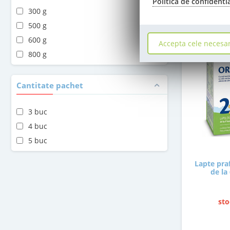
Politica de confidenti
300 g
500 g
600 g
Accepta cele necesa
800 g
Cantitate pachet
3 buc
4 buc
5 buc
Lapte pra
de la
sto