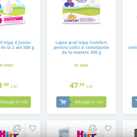
f Hipp 4 Junior
Lapte praf Hipp Comfort
de la 2 ani 500 g
pentru colici si constipatie
anti
de la nastere 300 g
in stoc
in stoc
1
47
,00
,50
Lei
Lei
Adauga in cos
Adauga in cos