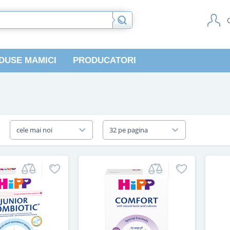
DUSE MAMICI
PRODUCATORI
a
cele mai noi
32 pe pagina