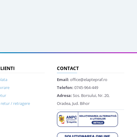
CLIENTI
CONTACT
lata
Email:
office@elaptepraf.ro
ivrare
Telefon:
0745-964-449
etur
Adresa:
Sos. Borsului, Nr. 20,
retur / retragere
Oradea, Jud. Bihor