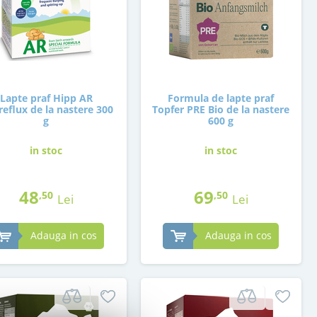
Lapte praf Hipp AR
Formula de lapte praf
reflux de la nastere 300
Topfer PRE Bio de la nastere
g
600 g
in stoc
in stoc
48
69
,50
,50
Lei
Lei
Adauga in cos
Adauga in cos