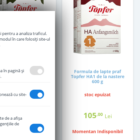
 pentru a analiza traficul.
odul în care folosiți site-ul
.
a în pagină şi
ormula de lapte praf
Formula de lapte praf
.
er 2 Bio de la 6 luni 600
Topfer HA1 de la nastere
g
600 g
ionează cu site-
in stoc
stoc epuizat
69
105
,00
,00
Lei
Lei
te de a afişa
genţiile de
Momentan Indisponibil
Adauga in cos