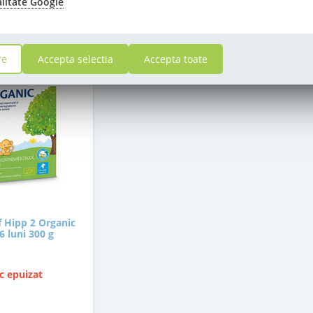
alitate Google
re
Accepta selectia
Accepta toate
f Hipp 2 Organic
 6 luni 300 g
c epuizat