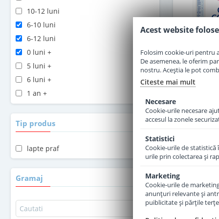
10-12 luni
6-10 luni
Acest website folose
6-12 luni
0 luni +
Folosim cookie-uri pentru a 
De asemenea, le oferim parten
5 luni +
nostru. Aceștia le pot combin
6 luni +
Citeste mai mult
1 an +
Necesare
2 ani +
Cookie-urile necesare ajută
Lapte pra
accesul la zonele securiza
Combiotic d
Tip produs
Statistici
Cookie-urile de statistică 
lapte praf
urile prin colectarea şi r
Marketing
3
Gramaj
Cookie-urile de marketing s
anunţuri relevante şi antr
puiblicitate şi părţile ter