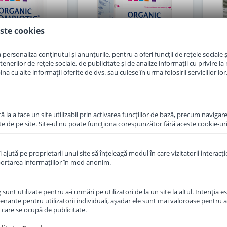
ste cookies
personaliza conținutul și anunțurile, pentru a oferi funcții de rețele sociale și
erilor de rețele sociale, de publicitate și de analize informații cu privire la m
a cu alte informații oferite de dvs. sau culese în urma folosirii serviciilor lor
 la a face un site utilizabil prin activarea funcţiilor de bază, precum navigare
f Hipp 2 Organic
Lapte praf Hipp 2 Organic
F
te de pe site. Site-ul nu poate funcţiona corespunzător fără aceste cookie-uri
e la 6 luni 300 g
Combiotic de la 6 luni 800 g
Topf
îi ajută pe proprietarii unui site să înţeleagă modul în care vizitatorii interacţ
in stoc
in stoc
aportarea informaţiilor în mod anonim.
7
87
,50
,00
Lei
Lei
unt utilizate pentru a-i urmări pe utilizatori de la un site la altul. Intenţia es
enante pentru utilizatorii individuali, aşadar ele sunt mai valoroase pentru a
ţe care se ocupă de publicitate.
Adauga in cos
Adauga in cos