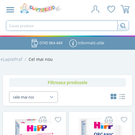
0745 964 449
Informatii utile
eLaptePraf
/
Cel mai nou
Filtreaza produsele
cele mai noi