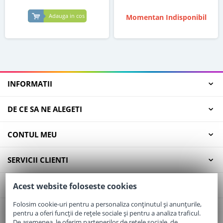
Adauga in cos
Momentan Indisponibil
INFORMATII
DE CE SA NE ALEGETI
CONTUL MEU
SERVICII CLIENTI
CONTACT
Acest website foloseste cookies
Folosim cookie-uri pentru a personaliza conținutul și anunțurile,
pentru a oferi funcții de rețele sociale și pentru a analiza traficul.
Email:
office@elaptepraf.ro
De asemenea, le oferim partenerilor de rețele sociale, de