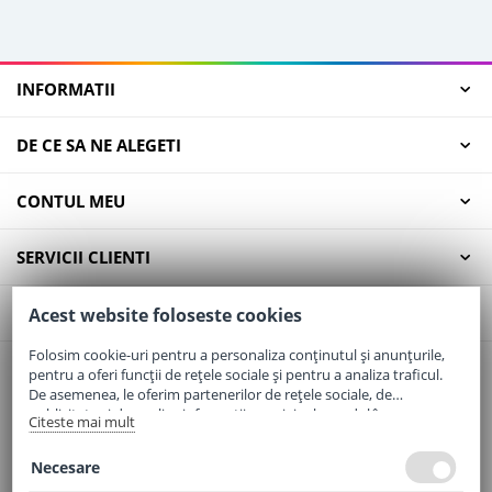
INFORMATII
DE CE SA NE ALEGETI
CONTUL MEU
SERVICII CLIENTI
CONTACT
Acest website foloseste cookies
Folosim cookie-uri pentru a personaliza conținutul și anunțurile,
pentru a oferi funcții de rețele sociale și pentru a analiza traficul.
Email:
office@elaptepraf.ro
De asemenea, le oferim partenerilor de rețele sociale, de
Telefon:
0745-964-449
publicitate și de analize informații cu privire la modul în care
Citeste mai mult
folosiți site-ul nostru. Aceștia le pot combina cu alte informații
Adresa:
Sos. Borsului, Nr. 20, Oradea, Jud. Bihor
oferite de dvs. sau culese în urma folosirii serviciilor lor.
Necesare