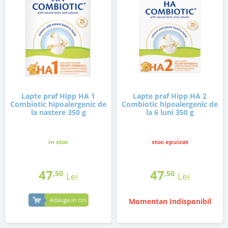
Lapte praf Hipp HA 1
Lapte praf Hipp HA 2
Combiotic hipoalergenic de
Combiotic hipoalergenic de
la nastere 350 g
la 6 luni 350 g
in stoc
stoc epuizat
47
47
,50
,50
Lei
Lei
Adauga in cos
Momentan Indisponibil