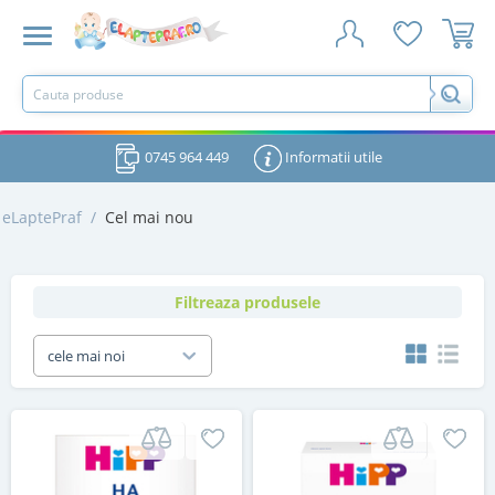
0745 964 449
Informatii utile
eLaptePraf
/
Cel mai nou
Filtreaza produsele
cele mai noi