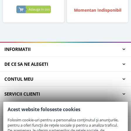
Adauga in cos
Momentan Indisponibil
INFORMATII
DE CE SA NE ALEGETI
CONTUL MEU
SERVICII CLIENTI
CONTACT
Acest website foloseste cookies
Folosim cookie-uri pentru a personaliza conținutul și anunțurile,
pentru a oferi funcții de rețele sociale și pentru a analiza traficul.
Email:
office@elaptepraf.ro
De asemenea, le oferim partenerilor de rețele sociale, de