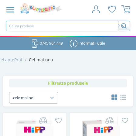
0745 964 449
Informatii utile
eLaptePraf
/
Cel mai nou
Filtreaza produsele
cele mai noi