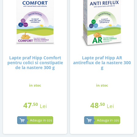
Lapte praf Hipp Comfort
Lapte praf Hipp AR
pentru colici si constipatie
antireflux de la nastere 300
de la nastere 300 g
g
in stoc
in stoc
47
48
,50
,50
Lei
Lei
Adauga in cos
Adauga in cos