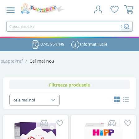
0745 964 449
Informatii utile
eLaptePraf
/
Cel mai nou
Filtreaza produsele
cele mai noi