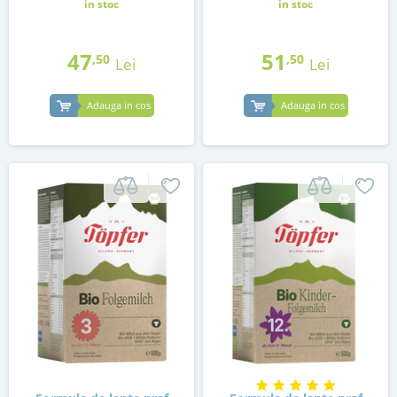
in stoc
in stoc
47
51
,50
,50
Lei
Lei
Adauga in cos
Adauga in cos