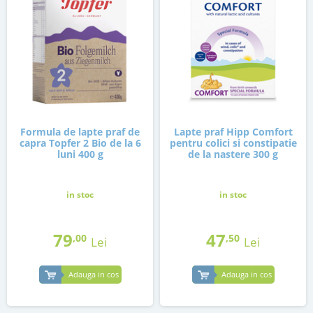
Formula de lapte praf de
Lapte praf Hipp Comfort
capra Topfer 2 Bio de la 6
pentru colici si constipatie
luni 400 g
de la nastere 300 g
in stoc
in stoc
79
47
,00
,50
Lei
Lei
Adauga in cos
Adauga in cos