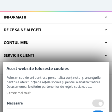
INFORMATII
DE CE SA NE ALEGETI
CONTUL MEU
SERVICII CLIENTI
CONTACT
Acest website foloseste cookies
Folosim cookie-uri pentru a personaliza conținutul și anunțurile,
pentru a oferi funcții de rețele sociale și pentru a analiza traficul.
Email:
office@elaptepraf.ro
De asemenea, le oferim partenerilor de rețele sociale, de
Telefon:
0745-964-449
publicitate și de analize informații cu privire la modul în care
Citeste mai mult
folosiți site-ul nostru. Aceștia le pot combina cu alte informații
Adresa:
Sos. Borsului, Nr. 20, Oradea, Jud. Bihor
oferite de dvs. sau culese în urma folosirii serviciilor lor.
Necesare