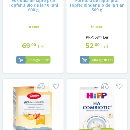
Formula de lapte praf
Formula de lapte praf
Topfer 3 Bio de la 10 luni
Topfer Kinder Bio de la 1 an
600 g
500 g
in stoc
in stoc
PRP:
58
Lei
,00
69
52
,00
,00
Lei
Lei
Adauga in cos
Adauga in cos