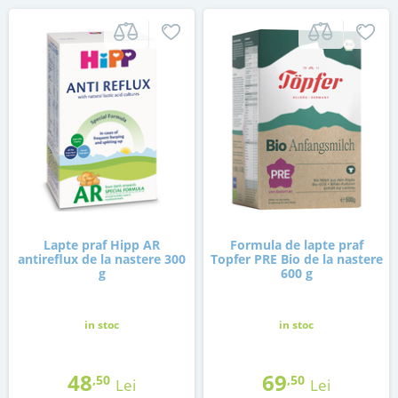
Lapte praf Hipp AR
Formula de lapte praf
antireflux de la nastere 300
Topfer PRE Bio de la nastere
g
600 g
in stoc
in stoc
48
69
,50
,50
Lei
Lei