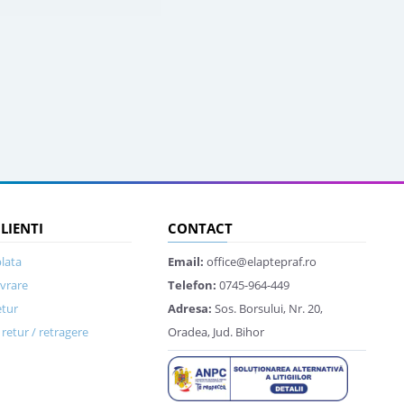
CLIENTI
CONTACT
lata
Email:
office@elaptepraf.ro
ivrare
Telefon:
0745-964-449
etur
Adresa:
Sos. Borsului, Nr. 20,
retur / retragere
Oradea, Jud. Bihor