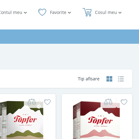
Contul meu
Favorite
Cosul meu
Tip afisare