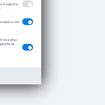
a în pagină şi
.
ionează cu site-
te de a afişa
genţiile de