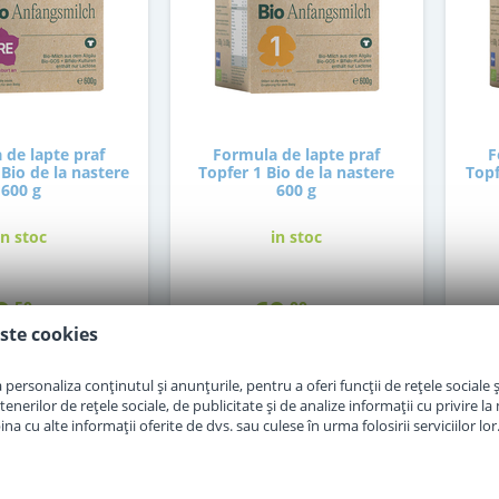
 de lapte praf
Formula de lapte praf
F
Bio de la nastere
Topfer 1 Bio de la nastere
Topf
600 g
600 g
in stoc
in stoc
9
69
,50
,00
Lei
Lei
ste cookies
Adauga in cos
Adauga in cos
personaliza conținutul și anunțurile, pentru a oferi funcții de rețele sociale și
erilor de rețele sociale, de publicitate și de analize informații cu privire la m
a cu alte informații oferite de dvs. sau culese în urma folosirii serviciilor lor