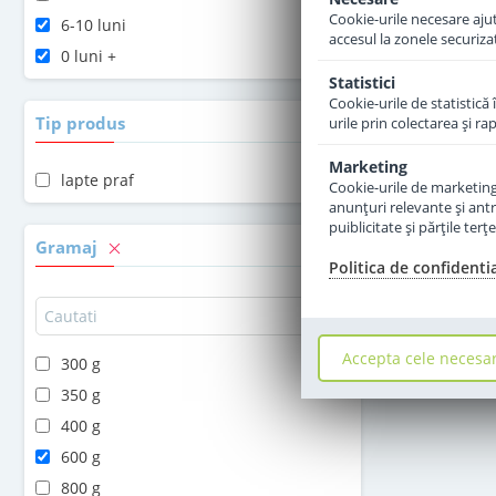
Cookie-urile necesare ajută
6-10 luni
accesul la zonele securiza
0 luni +
Statistici
Cookie-urile de statistică 
Tip produs
urile prin colectarea şi r
Marketing
lapte praf
Cookie-urile de marketing s
anunţuri relevante şi antr
puiblicitate şi părţile ter
Gramaj
Politica de confidenti
Accepta cele necesa
300 g
350 g
400 g
600 g
800 g