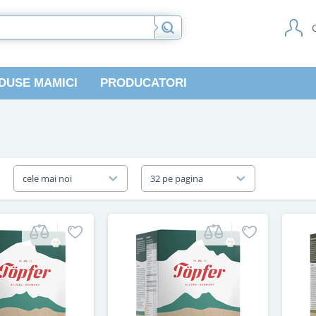
DUSE MAMICI
PRODUCATORI
a
cele mai noi
32 pe pagina