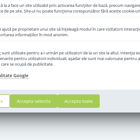
 la a face un site utilizabil prin activarea funcţiilor de bază, precum navigare
te de pe site. Site-ul nu poate funcţiona corespunzător fără aceste cookie-uri
îi ajută pe proprietarii unui site să înţeleagă modul în care vizitatorii interacţ
aportarea informaţiilor în mod anonim.
unt utilizate pentru a-i urmări pe utilizatori de la un site la altul. Intenţia es
enante pentru utilizatorii individuali, aşadar ele sunt mai valoroase pentru a
ţe care se ocupă de publicitate.
alitate Google
re
Accepta selectia
Accepta toate