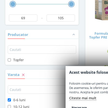
-
Formula
Producator
Topfer PRE 
Topfer
6
Acest website folose
Varsta
Folosim cookie-uri pentru a 
De asemenea, le oferim parten
nostru. Aceștia le pot combin
Citeste mai mult
0-6 luni
10-12 luni
Necesare