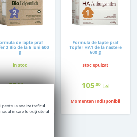
ormula de lapte praf
Formula de lapte praf
er 2 Bio de la 6 luni 600
Topfer HA1 de la nastere
g
600 g
in stoc
stoc epuizat
69
105
,00
,00
Lei
Lei
Momentan Indisponibil
Adauga in cos
 pentru a analiza traficul.
odul în care folosiți site-ul
.