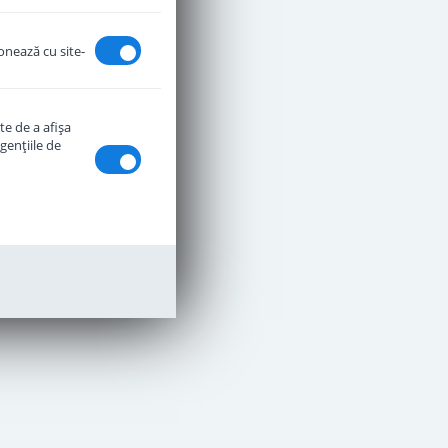
ionează cu site-
te de a afişa
genţiile de