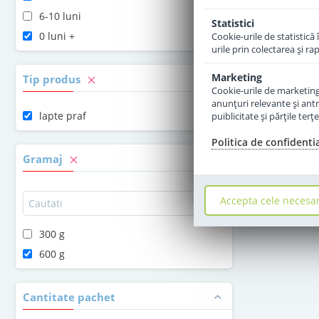
6-10 luni
Statistici
0 luni +
Cookie-urile de statistică 
urile prin colectarea şi r
Marketing
Tip produs
Cookie-urile de marketing s
anunţuri relevante şi antr
lapte praf
puiblicitate şi părţile ter
Politica de confidenti
Gramaj
Accepta cele necesa
300 g
600 g
Cantitate pachet