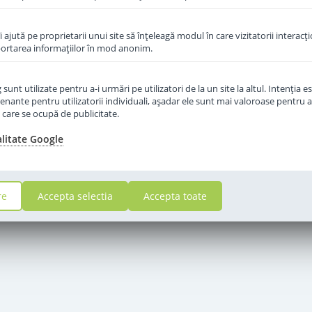
îi ajută pe proprietarii unui site să înţeleagă modul în care vizitatorii interacţ
aportarea informaţiilor în mod anonim.
unt utilizate pentru a-i urmări pe utilizatori de la un site la altul. Intenţia es
enante pentru utilizatorii individuali, aşadar ele sunt mai valoroase pentru a
ţe care se ocupă de publicitate.
alitate Google
re
Accepta selectia
Accepta toate