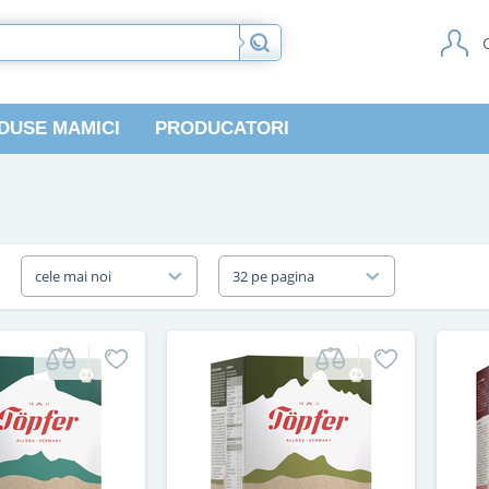
DUSE MAMICI
PRODUCATORI
a
cele mai noi
32 pe pagina