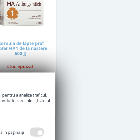
ormula de lapte praf
pfer HA1 de la nastere
600 g
stoc epuizat
105
,00
Lei
 pentru a analiza traficul.
odul în care folosiți site-ul
mentan Indisponibil
.
a în pagină şi
.