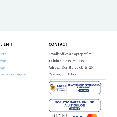
CLIENTI
CONTACT
lata
Email:
office@elaptepraf.ro
ivrare
Telefon:
0745-964-449
etur
Adresa:
Sos. Borsului, Nr. 20,
retur / retragere
Oradea, Jud. Bihor