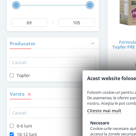
-
Formula
Producator
Topfer PRE 
Topfer
Acest website folose
6
Folosim cookie-uri pentru a 
Varsta
De asemenea, le oferim parten
nostru. Aceștia le pot combin
Citeste mai mult
Necesare
0-6 luni
Cookie-urile necesare ajută
accesul la zonele securiza
10-12 luni