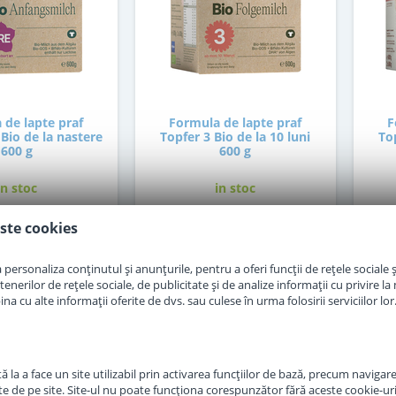
 de lapte praf
Formula de lapte praf
F
Bio de la nastere
Topfer 3 Bio de la 10 luni
To
600 g
600 g
in stoc
in stoc
ste cookies
9
69
,50
,00
Lei
Lei
personaliza conținutul și anunțurile, pentru a oferi funcții de rețele sociale și
erilor de rețele sociale, de publicitate și de analize informații cu privire la m
Mo
Adauga in cos
Adauga in cos
a cu alte informații oferite de dvs. sau culese în urma folosirii serviciilor lor
 la a face un site utilizabil prin activarea funcţiilor de bază, precum navigare
te de pe site. Site-ul nu poate funcţiona corespunzător fără aceste cookie-uri