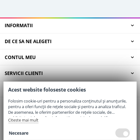
INFORMATII
DE CE SA NE ALEGETI
CONTUL MEU
SERVICII CLIENTI
CONTACT
Acest website foloseste cookies
Folosim cookie-uri pentru a personaliza conținutul și anunțurile,
pentru a oferi funcții de rețele sociale și pentru a analiza traficul.
Email:
office@elaptepraf.ro
De asemenea, le oferim partenerilor de rețele sociale, de
Telefon:
0745-964-449
publicitate și de analize informații cu privire la modul în care
Citeste mai mult
folosiți site-ul nostru. Aceștia le pot combina cu alte informații
Adresa:
Sos. Borsului, Nr. 20, Oradea, Jud. Bihor
oferite de dvs. sau culese în urma folosirii serviciilor lor.
Necesare