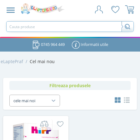
0745 964 449
Informatii utile
eLaptePraf
/
Cel mai nou
Filtreaza produsele
cele mai noi