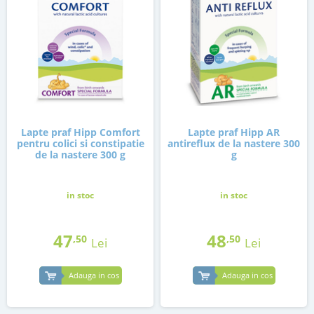
Lapte praf Hipp Comfort
Lapte praf Hipp AR
pentru colici si constipatie
antireflux de la nastere 300
de la nastere 300 g
g
in stoc
in stoc
47
48
,50
,50
Lei
Lei
Adauga in cos
Adauga in cos