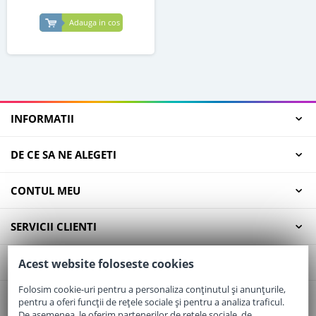
Adauga in cos
INFORMATII
DE CE SA NE ALEGETI
CONTUL MEU
SERVICII CLIENTI
CONTACT
Acest website foloseste cookies
Folosim cookie-uri pentru a personaliza conținutul și anunțurile,
pentru a oferi funcții de rețele sociale și pentru a analiza traficul.
Email:
office@elaptepraf.ro
De asemenea, le oferim partenerilor de rețele sociale, de