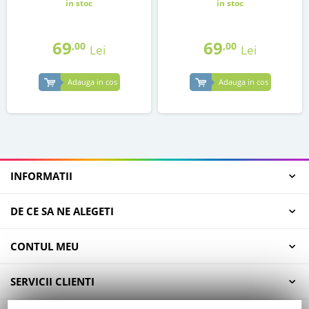
in stoc
in stoc
69
69
,00
,00
Lei
Lei
Adauga in cos
Adauga in cos
INFORMATII
DE CE SA NE ALEGETI
CONTUL MEU
SERVICII CLIENTI