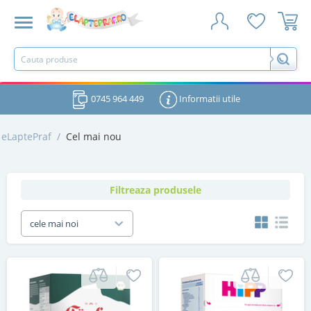
0745 964 449
Informatii utile
eLaptePraf
/
Cel mai nou
Filtreaza produsele
cele mai noi