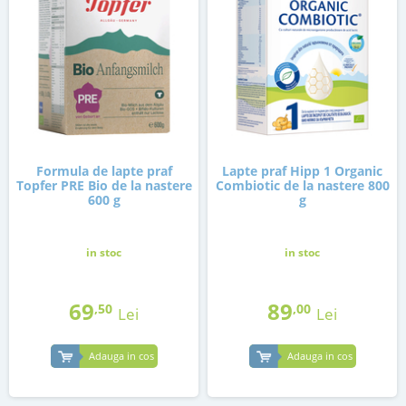
Formula de lapte praf
Lapte praf Hipp 1 Organic
Topfer PRE Bio de la nastere
Combiotic de la nastere 800
600 g
g
in stoc
in stoc
69
89
,50
,00
Lei
Lei
Adauga in cos
Adauga in cos