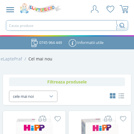
0745 964 449
Informatii utile
eLaptePraf
/
Cel mai nou
Filtreaza produsele
cele mai noi