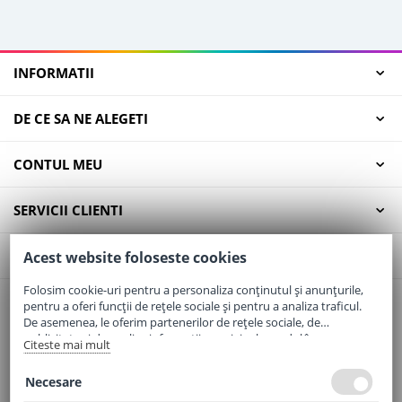
INFORMATII
DE CE SA NE ALEGETI
CONTUL MEU
SERVICII CLIENTI
CONTACT
Acest website foloseste cookies
Folosim cookie-uri pentru a personaliza conținutul și anunțurile,
pentru a oferi funcții de rețele sociale și pentru a analiza traficul.
Email:
office@elaptepraf.ro
De asemenea, le oferim partenerilor de rețele sociale, de
Telefon:
0745-964-449
publicitate și de analize informații cu privire la modul în care
Citeste mai mult
folosiți site-ul nostru. Aceștia le pot combina cu alte informații
Adresa:
Sos. Borsului, Nr. 20, Oradea, Jud. Bihor
oferite de dvs. sau culese în urma folosirii serviciilor lor.
Necesare