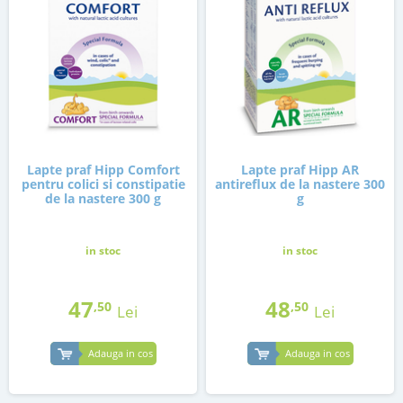
Lapte praf Hipp Comfort
Lapte praf Hipp AR
pentru colici si constipatie
antireflux de la nastere 300
de la nastere 300 g
g
in stoc
in stoc
47
48
,50
,50
Lei
Lei
Adauga in cos
Adauga in cos