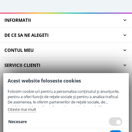
INFORMATII
DE CE SA NE ALEGETI
CONTUL MEU
SERVICII CLIENTI
CONTACT
Acest website foloseste cookies
Folosim cookie-uri pentru a personaliza conținutul și anunțurile,
pentru a oferi funcții de rețele sociale și pentru a analiza traficul.
Email:
office@elaptepraf.ro
De asemenea, le oferim partenerilor de rețele sociale, de
Telefon:
0745-964-449
publicitate și de analize informații cu privire la modul în care
Citeste mai mult
folosiți site-ul nostru. Aceștia le pot combina cu alte informații
Adresa:
Sos. Borsului, Nr. 20, Oradea, Jud. Bihor
oferite de dvs. sau culese în urma folosirii serviciilor lor.
Necesare