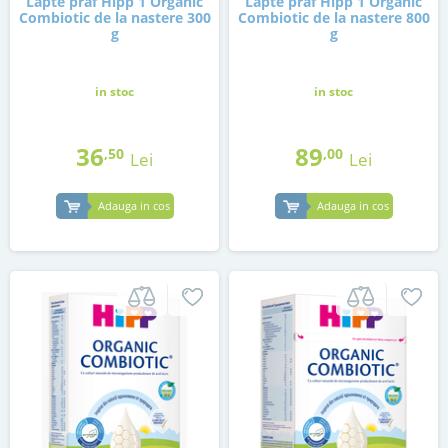
Lapte praf Hipp 1 Organic
Lapte praf Hipp 1 Organic
Combiotic de la nastere 300
Combiotic de la nastere 800
g
g
in stoc
in stoc
36
89
,50
,00
Lei
Lei
Adauga in cos
Adauga in cos