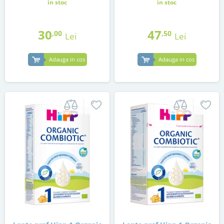
in stoc
in stoc
30
47
,00
,50
Lei
Lei
Adauga in cos
Adauga in cos