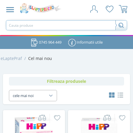
0745 964 449
Informatii utile
eLaptePraf
/
Cel mai nou
Filtreaza produsele
cele mai noi